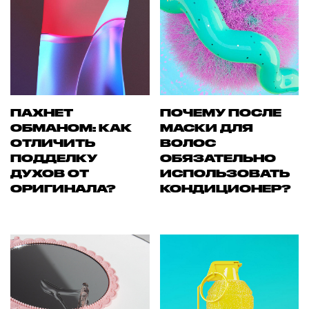
ПАХНЕТ
ПОЧЕМУ ПОСЛЕ
ОБМАНОМ: КАК
МАСКИ ДЛЯ
ОТЛИЧИТЬ
ВОЛОС
ПОДДЕЛКУ
ОБЯЗАТЕЛЬНО
ДУХОВ ОТ
ИСПОЛЬЗОВАТЬ
ОРИГИНАЛА?
КОНДИЦИОНЕР?