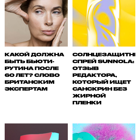
КАКОЙ ДОЛЖНА
СОЛНЦЕЗАЩИТН
БЫТЬ БЬЮТИ-
СПРЕЙ SUNNOLA:
РУТИНА ПОСЛЕ
ОТЗЫВ
60 ЛЕТ? СЛОВО
РЕДАКТОРА,
БРИТАНСКИМ
КОТОРЫЙ ИЩЕТ
ЭКСПЕРТАМ
САНСКРИН БЕЗ
ЖИРНОЙ
ПЛЕНКИ