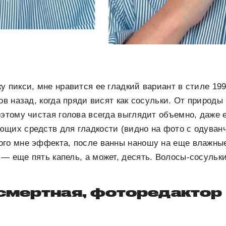
 пикси, мне нравится ее гладкий вариант в стиле 1990
ов назад, когда пряди висят как сосульки. От природы
оэтому чистая голова всегда выглядит объемно, даже
щих средств для гладкости (видно на фото с одуванч
ого мне эффекта, после ванны наношу на еще влажны
— еще пять капель, а может, десять. Волосы-сосульк
смертная, фоторедактор