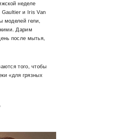
ижской неделе
ultier и Iris Van
ы моделей гели,
дкими. Дарим
день после мытья,
ваются того, чтобы
ки «для грязных
р