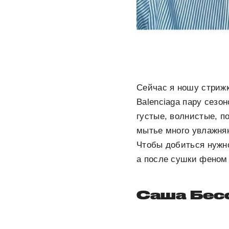
Сейчас я ношу стрижку
Balenciaga пару сезон
густые, волнистые, п
мытье много увлажняю
Чтобы добиться нужн
а после сушки феном 
Саша Бес