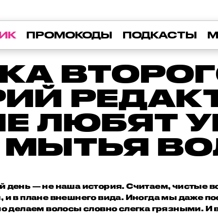
ИК
ПРОМОКОДЫ
ПОДКАСТЫ
М
КА ВТОРОГО
ИЙ РЕДАК
Е ЛЮБЯТ 
 МЫТЬЯ В
й день — не наша история. Считаем, чистые 
ы, и в плане внешнего вида. Иногда мы даже п
о делаем волосы словно слегка грязными. И в