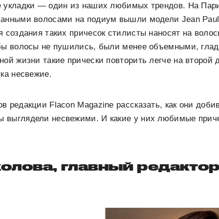
е укладки — один из наших любимых трендов. На Пар
анными волосами на подиум вышли модели Jean Paul Ga
я создания таких причесок стилисты наносят на волос
обы волосы не пушились, были менее объемными, гла
ной жизни такие прически повторить легче на второй 
гка несвежие.
в редакции Flacon Magazine рассказать, как они доби
 выглядели несвежими. И какие у них любимые приче
олова, главный редакто