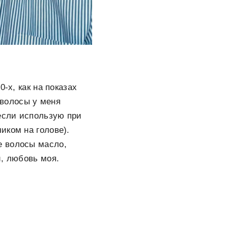
-х, как на показах
 волосы у меня
 если использую при
иком на голове).
е волосы масло,
и, любовь моя.