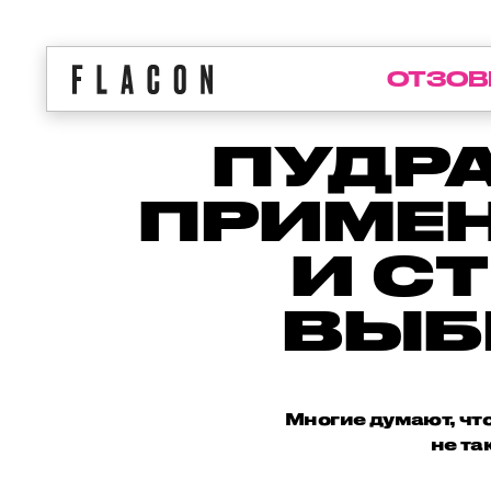
ОТЗОВ
ПУДРА
ПРИМЕН
И С
ВЫБ
Многие думают, что
не та