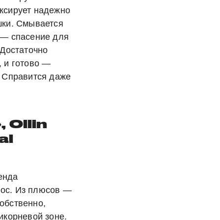
иксирует надежно
шки. Смывается
 — спасение для
 Достаточно
, и готово —
. Справится даже
 Ollin
al
енда
ос. Из плюсов —
обственно,
икорневой зоне.