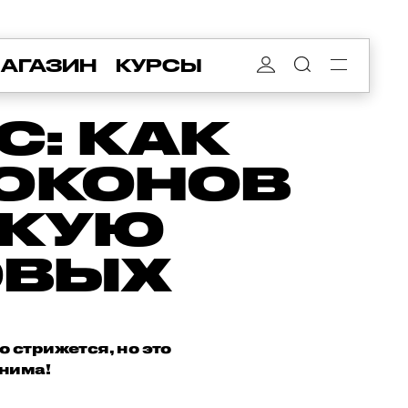
АГАЗИН
КУРСЫ
С: КАК
ЛОКОНОВ
АКУЮ
ОВЫХ
о стрижется, но это
енима!