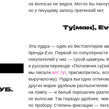
на волосах не видна. Могло бы пахнут
но к текущему запаху претензий нет.
Ту[ман], E
Эта пудра — один из бестселлеров а
бренда Evo. Первый по популярности
покупателей у них — сухой шампунь Wat
в русском переводе «Полковник су[хой
мы писали
вот тут
, присмотритесь, ес
выручалочку). Пудра выгодно отличае
других марок удобным распылителем:
УБ.
на помпу — и белый порошочек разле
по волосам. Так гораздо удобнее, чем
по пробору. Степень фиксации — легк