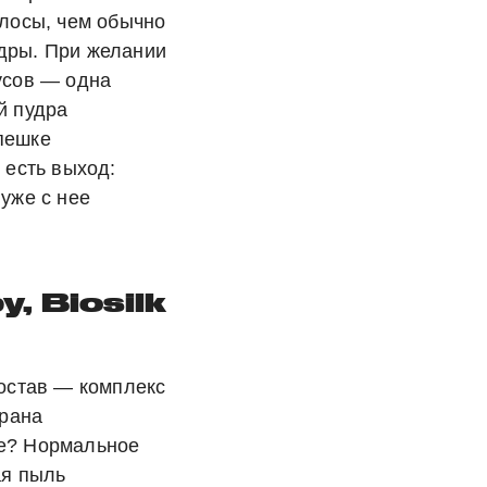
олосы, чем обычно
дры. При желании
усов — одна
й пудра
пешке
 есть выход:
 уже с нее
, Biosilk
состав — комплекс
трана
ке? Нормальное
ая пыль