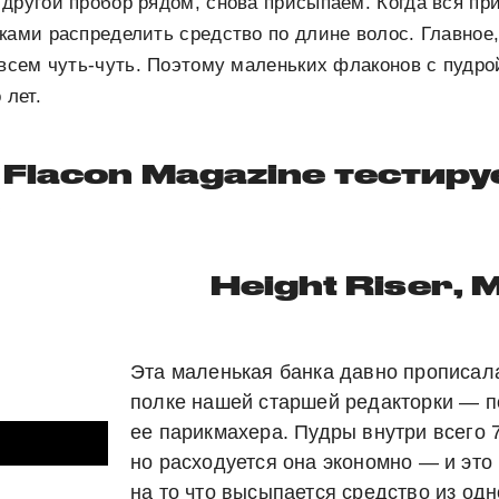
другой пробор рядом, снова присыпаем. Когда вся пр
ками распределить средство по длине волос. Главное
овсем чуть-чуть. Поэтому маленьких флаконов с пудрой
 лет.
Flacon Magazine тестиру
Height Riser, 
Эта маленькая банка давно прописал
полке нашей старшей редакторки — п
ее парикмахера. Пудры внутри всего 
но расходуется она экономно — и это
на то что высыпается средство из одн