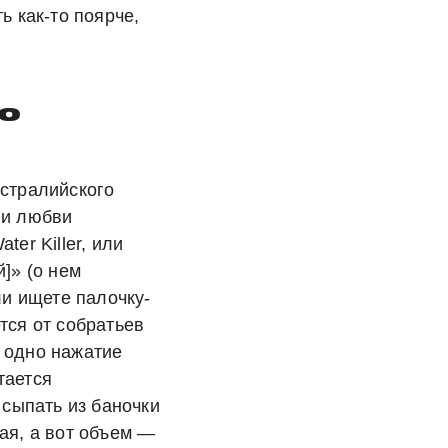
ь как-то поярче,
vo
встралийского
 и любви
er Killer, или
]» (о нем
ли ищете палочку-
тся от собратьев
 одно нажатие
тается
 сыпать из баночки
ая, а вот объем —