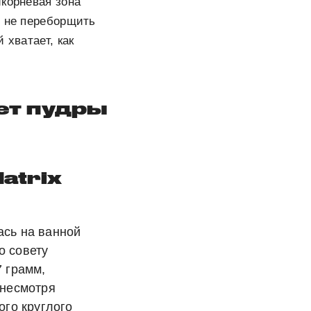
икорневая зона
, не переборщить
 хватает, как
ет пудры
Matrix
ась на ванной
о совету
7 грамм,
 несмотря
ого круглого