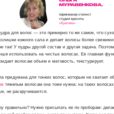
ОЛЬГА
МУРАВЕНКОВА,
парикмахер-стилист
студии красоты
«Крапива»
пудра для волос — это примерно то же самое, что сух
излишки кожного сала и делает волосы более свежими
е так! У пудры другой состав и другая задача. Поэтом
учше использовать на чистых волосах. Ее главная фу
ридает волосам объем и матовость, текстурирует.
а придумана для тонких волос, которым не хватает об
ым
тяжелым волосам она тоже нужна: на таких волосах
е, не раскручиваются.
ру правильно? Нужно присыпать ее по проборам: дела