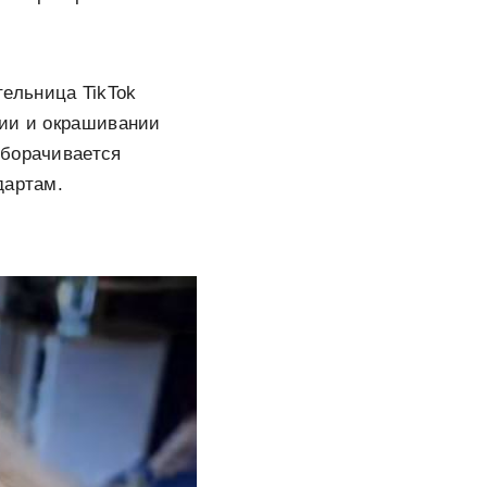
ельница TikTok
нии и окрашивании
оборачивается
дартам.