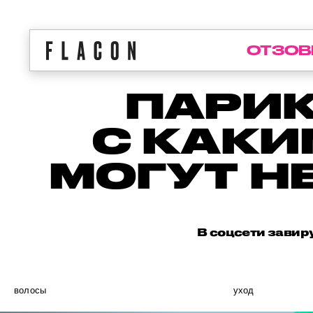
ОТЗОВ
ПАРИК
С КАКИ
МОГУТ Н
В соцсети завир
волосы
уход