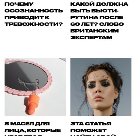
ПОЧЕМУ
КАКОЙ ДОЛЖНА
ОСОЗНАННОСТЬ
БЫТЬ БЬЮТИ-
ПРИВОДИТ К
РУТИНА ПОСЛЕ
ТРЕВОЖНОСТИ?
60 ЛЕТ? СЛОВО
БРИТАНСКИМ
ЭКСПЕРТАМ
8 МАСЕЛ ДЛЯ
ЭТА СТАТЬЯ
ЛИЦА, КОТОРЫЕ
ПОМОЖЕТ