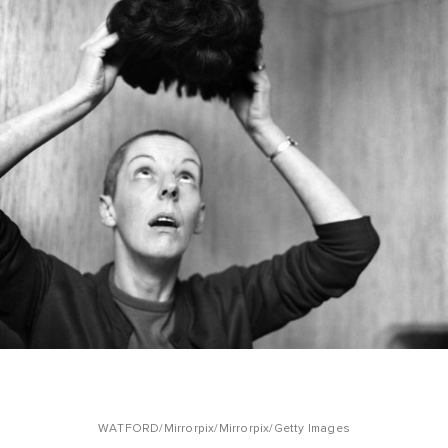
WATFORD/Mirrorpix/Mirrorpix/Getty Images