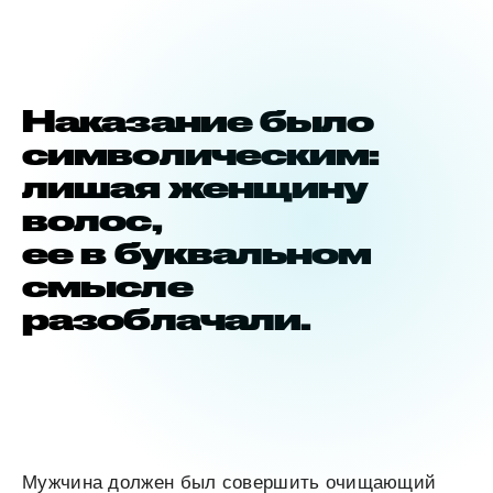
Наказание было
символическим:
лишая женщину
волос,
ее в буквальном
смысле
разоблачали.
Мужчина должен был совершить очищающий