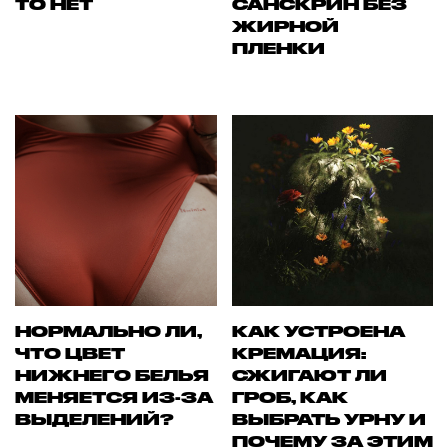
ТО НЕТ
САНСКРИН БЕЗ
ЖИРНОЙ
ПЛЕНКИ
НОРМАЛЬНО ЛИ,
КАК УСТРОЕНА
ЧТО ЦВЕТ
КРЕМАЦИЯ:
НИЖНЕГО БЕЛЬЯ
СЖИГАЮТ ЛИ
МЕНЯЕТСЯ ИЗ-ЗА
ГРОБ, КАК
ВЫДЕЛЕНИЙ?
ВЫБРАТЬ УРНУ И
ПОЧЕМУ ЗА ЭТИМ