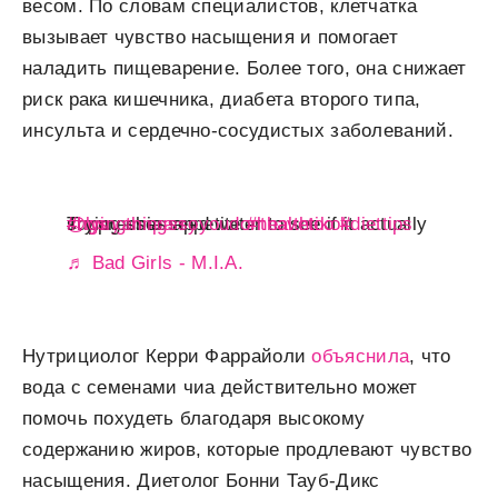
весом. По словам специалистов, клетчатка
вызывает чувство насыщения и помогает
наладить пищеварение. Более того, она снижает
риск рака кишечника, диабета второго типа,
инсульта и сердечно-сосудистых заболеваний.
@lucyannparry
Trying chia seed water to see if it actually suppresses appetite
#tryingthingssoyoudonthavetoo
#hgs
#healthtikok
#diettips
♬ Bad Girls - M.I.A.
Нутрициолог Керри Фаррайоли
объяснила
, что
вода с семенами чиа действительно может
помочь похудеть благодаря высокому
содержанию жиров, которые продлевают чувство
насыщения. Диетолог Бонни Тауб-Дикс