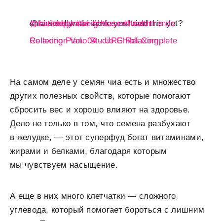
@katielopynski
chia seed water have you tried this yet?
#cuisinebykatie
#chiaseeds
#weightloss
#chiaseedwater
#healthtrends
Relaxing Piano Studio Ghibli Complete Collection Vol. 04 - URE Relaxing
На самом деле у семян чиа есть и множество
других полезных свойств, которые помогают
сбросить вес и хорошо влияют на здоровье.
Дело не только в том, что семена разбухают
в желудке, — этот суперфуд богат витаминами,
жирами и белками, благодаря которым
мы чувствуем насыщение.
А еще в них много клетчатки — сложного
углевода, который помогает бороться с лишним