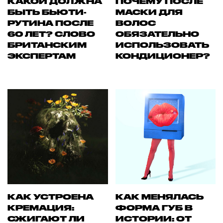
КАКОЙ ДОЛЖНА
ПОЧЕМУ ПОСЛЕ
БЫТЬ БЬЮТИ-
МАСКИ ДЛЯ
РУТИНА ПОСЛЕ
ВОЛОС
60 ЛЕТ? СЛОВО
ОБЯЗАТЕЛЬНО
БРИТАНСКИМ
ИСПОЛЬЗОВАТЬ
ЭКСПЕРТАМ
КОНДИЦИОНЕР?
КАК УСТРОЕНА
КАК МЕНЯЛАСЬ
КРЕМАЦИЯ:
ФОРМА ГУБ В
СЖИГАЮТ ЛИ
ИСТОРИИ: ОТ