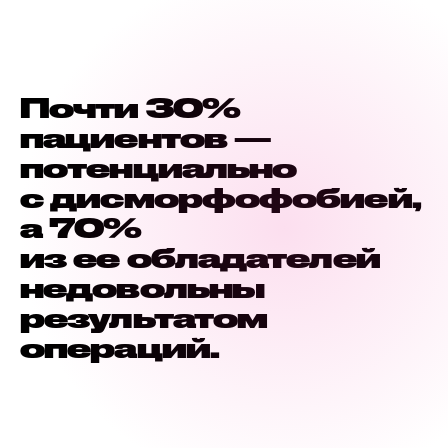
Почти 30%
пациентов —
потенциально
с дисморфофобией,
а 70%
из ее обладателей
недовольны
результатом
операций.