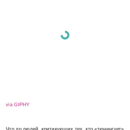
via GIPHY
Что до людей, критикующих тех, кто «тюнингует»