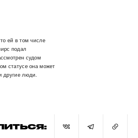
что ей в том числе
пирс подал
рассмотрен судом
том статусе она может
и другие люди.
ЛИТЬСЯ: