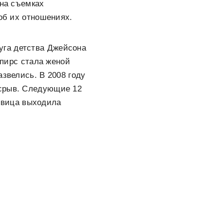
 на съемках
 об их отношениях.
уга детства Джейсона
Спирс стала женой
азвелись. В 2008 году
 срыв. Следующие 12
евица выходила