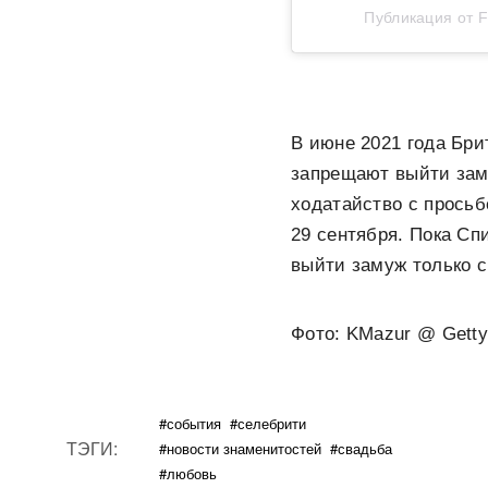
Публикация от F
В июне 2021 года Бри
запрещают выйти зам
ходатайство с просьб
29 сентября. Пока Сп
выйти замуж только с
Фото: KMazur @ Getty
#события
#селебрити
ТЭГИ:
#новости знаменитостей
#свадьба
#любовь