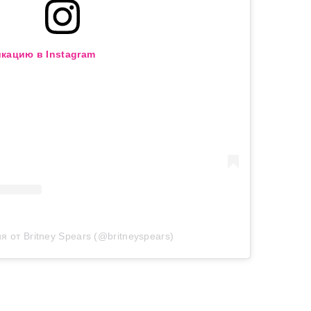
кацию в Instagram
я от Britney Spears (@britneyspears)