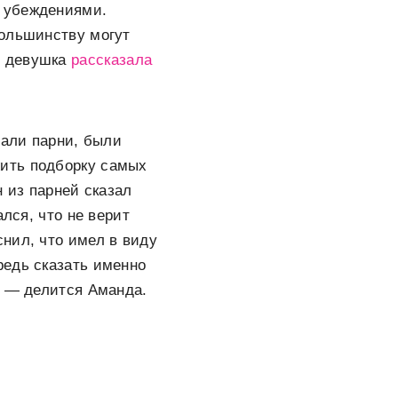
и убеждениями.
большинству могут
е девушка
рассказала
вали парни, были
ить подборку самых
н из парней сказал
лся, что не верит
нил, что имел в виду
редь сказать именно
» — делится Аманда.