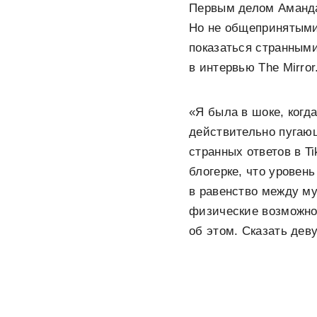
Первым делом Аманда
Но не общепринятыми 
показаться странным
в интервью The Mirror
«Я была в шоке, когд
действительно пугаю
странных ответов в T
блогерке, что уровень
в равенство между му
физические возможнос
об этом. Сказать дев