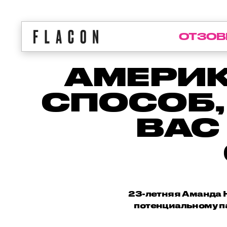
ОТЗОВ
АМЕРИ
СПОСОБ,
ВАС
23-летняя Аманда Н
потенциальному п