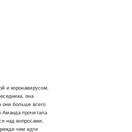
ой и коронавирусом,
еседника, она
о они больше всего
ак Аманда прочитала
ся над вопросами,
прежде чем идти