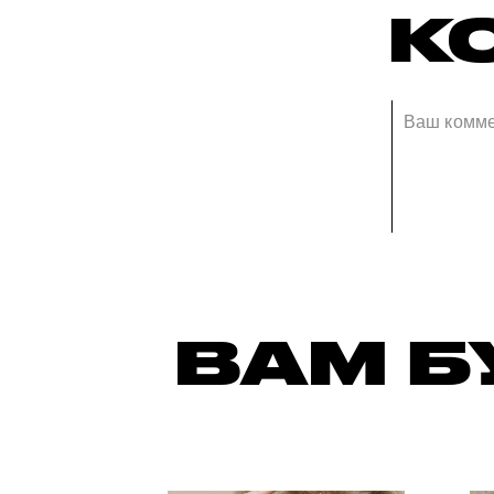
К
ВАМ Б