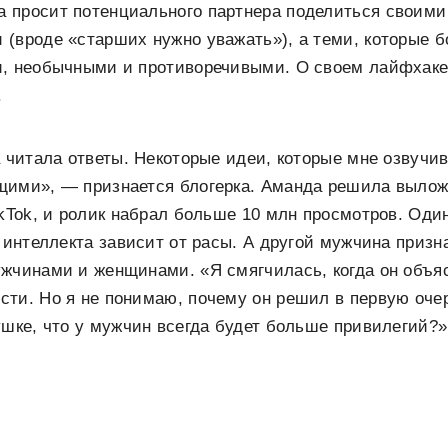
 просит потенциального партнера поделиться своим
(вроде «старших нужно уважать»), а теми, которые 
и, необычными и противоречивыми. О своем лайфхак
.
а читала ответы. Некоторые идеи, которые мне озвучи
щими», — признается блогерка. Аманда решила вылож
ikTok, и ролик набрал больше 10 млн просмотров. Оди
 интеллекта зависит от расы. А другой мужчина призна
жчинами и женщинами. «Я смягчилась, когда он объяс
ти. Но я не понимаю, почему он решил в первую оче
ушке, что у мужчин всегда будет больше привилегий?