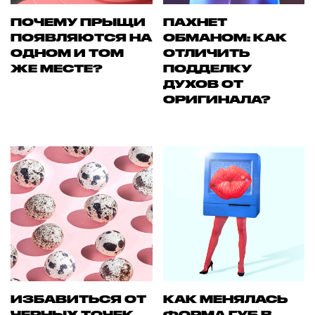
ПОЧЕМУ ПРЫЩИ
ПАХНЕТ
ПОЯВЛЯЮТСЯ НА
ОБМАНОМ: КАК
ОДНОМ И ТОМ
ОТЛИЧИТЬ
ЖЕ МЕСТЕ?
ПОДДЕЛКУ
ДУХОВ ОТ
ОРИГИНАЛА?
ИЗБАВИТЬСЯ ОТ
КАК МЕНЯЛАСЬ
ЧЕРНЫХ ТОЧЕК
ФОРМА ГУБ В