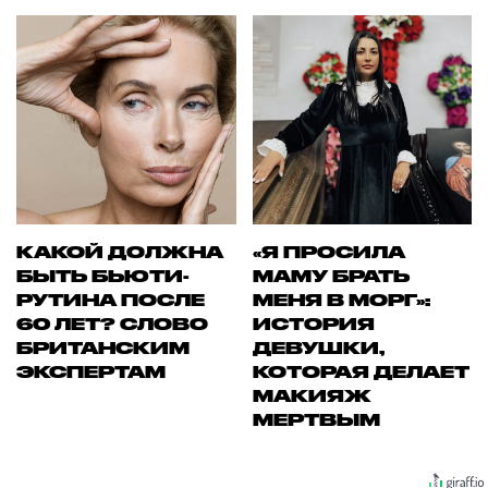
КАКОЙ ДОЛЖНА
«Я ПРОСИЛА
БЫТЬ БЬЮТИ-
МАМУ БРАТЬ
РУТИНА ПОСЛЕ
МЕНЯ В МОРГ»:
60 ЛЕТ? СЛОВО
ИСТОРИЯ
БРИТАНСКИМ
ДЕВУШКИ,
ЭКСПЕРТАМ
КОТОРАЯ ДЕЛАЕТ
МАКИЯЖ
МЕРТВЫМ