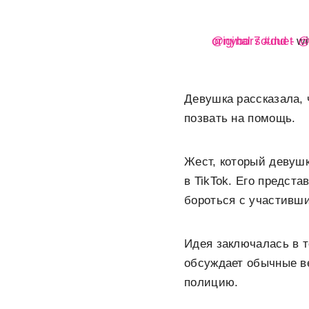
@nybor7
♬ original sound - 
#duet
wi
Девушка рассказала, 
позвать на помощь.
Жест, который девуш
в TikTok. Его предс
бороться с участивш
Идея заключалась в т
обсуждает обычные ве
полицию.