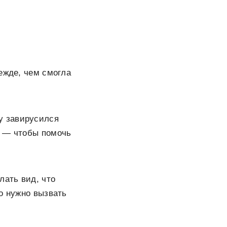
ежде, чем смогла
у завирусился
я — чтобы помочь
лать вид, что
о нужно вызвать