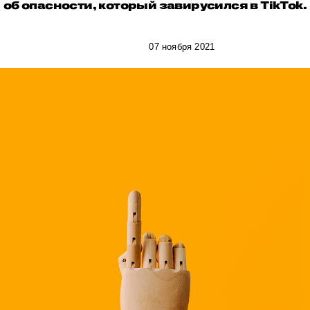
об опасности, который завирусился в TikTok.
07 ноября 2021