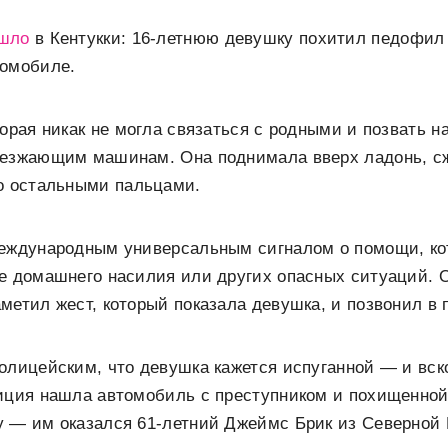
шло
в Кентукки: 16-летнюю девушку похитил педофил 
томобиле.
торая никак не могла связаться с родными и позвать н
оезжающим машинам. Она поднимала вверх ладонь, 
го остальными пальцами.
международным универсальным сигналом о помощи, к
ае домашнего насилия или других опасных ситуаций. 
метил жест, который показала девушка, и позвонил в
олицейским, что девушка кажется испуганной — и вск
лиция нашла автомобиль с преступником и похищенно
у — им оказался 61-летний Джеймс Брик из Северной