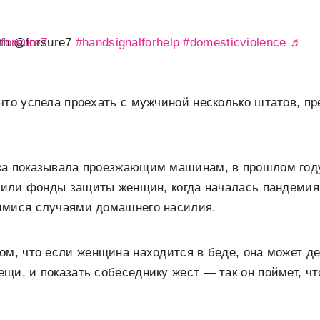
@forsure7
th @forsure7
#handsignalforhelp
#domesticviolence
что успела проехать с мужчиной несколько штатов, пр
ка показывала проезжающим машинам, в прошлом год
тавили фонды защиты женщин, когда началась пандеми
имися случаями домашнего насилия.
ом, что если женщина находится в беде, она может де
щи, и показать собеседнику жест — так он поймет, чт