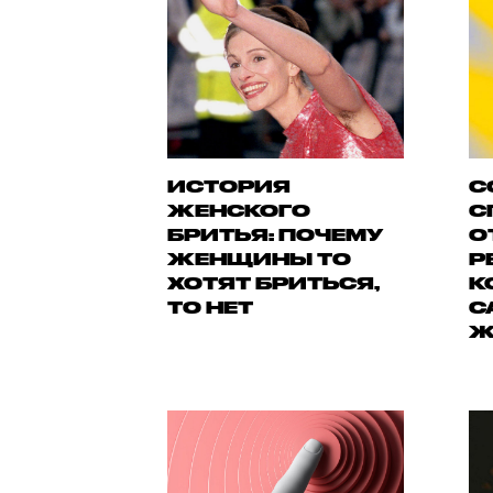
ИСТОРИЯ
С
ЖЕНСКОГО
С
БРИТЬЯ: ПОЧЕМУ
О
ЖЕНЩИНЫ ТО
Р
ХОТЯТ БРИТЬСЯ,
К
ТО НЕТ
С
Ж