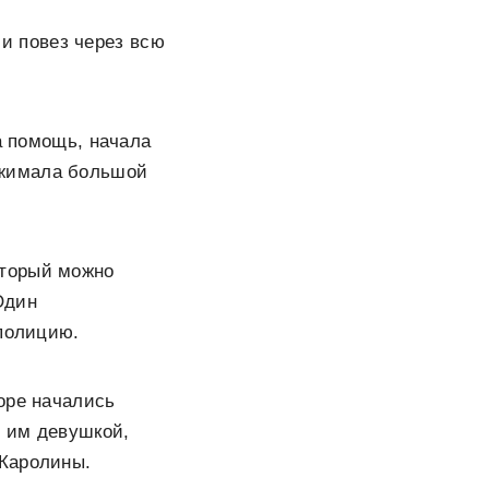
и повез через всю
а помощь, начала
сжимала большой
оторый можно
Один
 полицию.
оре начались
й им девушкой,
 Каролины.