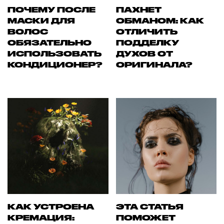
ПОЧЕМУ ПОСЛЕ
ПАХНЕТ
МАСКИ ДЛЯ
ОБМАНОМ: КАК
ВОЛОС
ОТЛИЧИТЬ
ОБЯЗАТЕЛЬНО
ПОДДЕЛКУ
ИСПОЛЬЗОВАТЬ
ДУХОВ ОТ
КОНДИЦИОНЕР?
ОРИГИНАЛА?
КАК УСТРОЕНА
ЭТА СТАТЬЯ
КРЕМАЦИЯ:
ПОМОЖЕТ