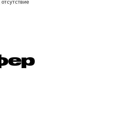
и отсутствие
фер