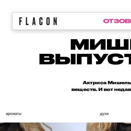
ОТЗОВ
МИШ
ВЫПУС
Актриса Мишель 
веществ. И вот нед
ароматы
духи