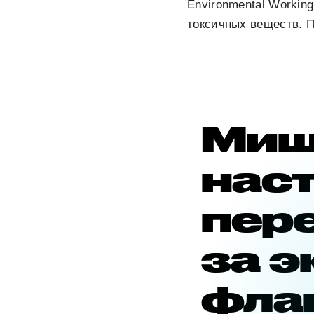
Environmental Workin
токсичных веществ. П
Миш
нас
пер
за э
фла