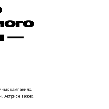
о
мого
и —
мных кампаниях,
й. Актрисе важно,