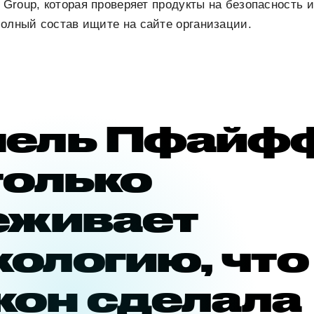
g Group, которая проверяет продукты на безопасность 
олный состав ищите на сайте организации.
ель Пфайф
только
еживает
кологию, что
кон сделала