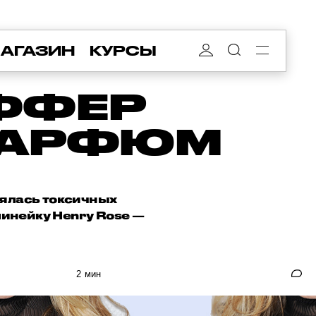
АГАЗИН
КУРСЫ
ФФЕР
ПАРФЮМ
оялась токсичных
инейку Henry Rose —
2 мин