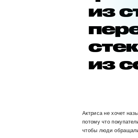
из 
пер
стек
из с
Актриса не хочет наз
потому что покупател
чтобы люди обращали 