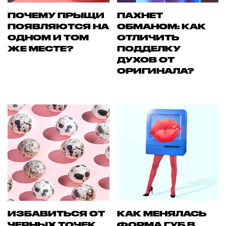
ПОЧЕМУ ПРЫЩИ
ПАХНЕТ
ПОЯВЛЯЮТСЯ НА
ОБМАНОМ: КАК
ОДНОМ И ТОМ
ОТЛИЧИТЬ
ЖЕ МЕСТЕ?
ПОДДЕЛКУ
ДУХОВ ОТ
ОРИГИНАЛА?
ИЗБАВИТЬСЯ ОТ
КАК МЕНЯЛАСЬ
ЧЕРНЫХ ТОЧЕК
ФОРМА ГУБ В