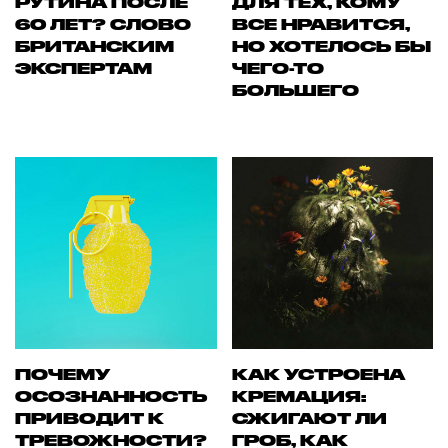
РУТИНА ПОСЛЕ
ДЛЯ ТЕХ, КОМУ
60 ЛЕТ? СЛОВО
ВСЕ НРАВИТСЯ,
БРИТАНСКИМ
НО ХОТЕЛОСЬ БЫ
ЭКСПЕРТАМ
ЧЕГО-ТО
БОЛЬШЕГО
ПОЧЕМУ
КАК УСТРОЕНА
ОСОЗНАННОСТЬ
КРЕМАЦИЯ:
ПРИВОДИТ К
СЖИГАЮТ ЛИ
ТРЕВОЖНОСТИ?
ГРОБ, КАК