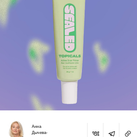
Анна
Дычева-