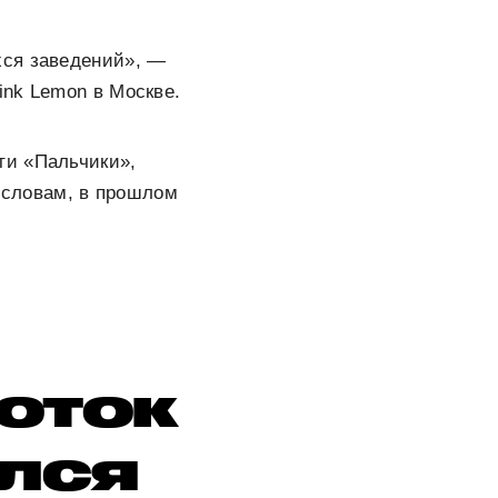
хся заведений», —
ink Lemon в Москве.
ти «Пальчики»,
о словам, в прошлом
поток
улся