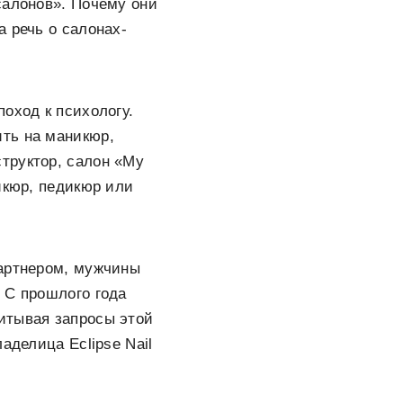
салонов». Почему они
 речь о салонах-
оход к психологу.
ть на маникюр,
труктор, салон «My
икюр, педикюр или
партнером, мужчины
 С прошлого года
итывая запросы этой
аделица Eclipse Nail