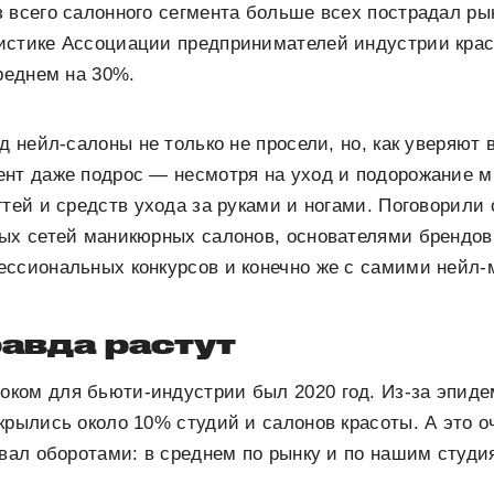
з всего салонного сегмента больше всех пострадал р
истике Ассоциации предпринимателей индустрии крас
среднем на 30%.
од нейл-салоны не только не просели, но, как уверяют
ент даже подрос — несмотря на уход и подорожание м
гтей и средств ухода за руками и ногами. Поговорили 
ых сетей маникюрных салонов, основателями брендов
ессиональных конкурсов и конечно же с самими нейл-
равда растут
ком для бьюти-индустрии был 2020 год. Из-за эпиде
крылись около 10% студий и салонов красоты. А это 
овал оборотами: в среднем по рынку и по нашим студи