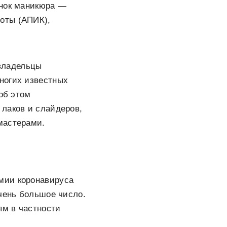
ынок маникюра —
оты (АПИК),
 владельцы
ногих известных
об этом
 лаков и слайдеров,
мастерами.
мии коронавируса
очень большое число.
ям в частности