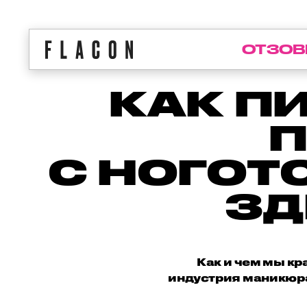
ОТЗОВ
КАК П
С НОГОТ
ЗД
Как и чем мы кр
индустрия маникюра