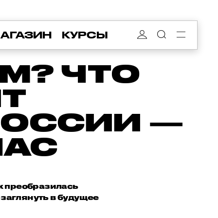
АГАЗИН
КУРСЫ
М? ЧТО
Т
РОССИИ —
ЧАС
ак преобразилась
заглянуть в будущее