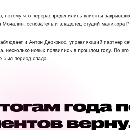
о, потому что перераспределились клиенты закрывши
 Мочалин, основатель и владелец студий маникюра P
аблюдает и Антон Дерконос, управляющий партнер се
на, несколько новых появились в прошлом году. По ег
е был период спада.
тогам года 
ентов верн