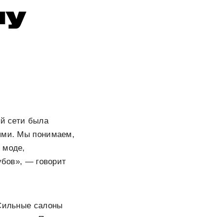
му
ей сети была
тями. Мы понимаем,
 моде,
убов», — говорит
«Сильные салоны