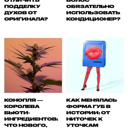
ОТЛИЧИТЬ
ВОЛОС
ПОДДЕЛКУ
ОБЯЗАТЕЛЬНО
ДУХОВ ОТ
ИСПОЛЬЗОВАТЬ
ОРИГИНАЛА?
КОНДИЦИОНЕР?
КОНОПЛЯ —
КАК МЕНЯЛАСЬ
КОРОЛЕВА
ФОРМА ГУБ В
БЬЮТИ-
ИСТОРИИ: ОТ
ИНГРЕДИЕНТОВ:
НИТОЧЕК К
ЧТО НОВОГО,
УТОЧКАМ