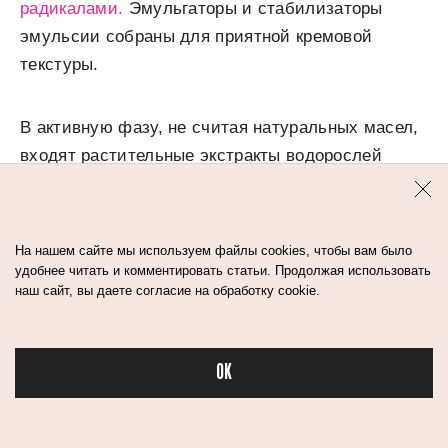
радикалами.
Эмульгаторы и стабилизаторы
эмульсии собраны для приятной кремовой
текстуры.
В активную фазу, не считая натуральных масел,
входят растительные экстракты водорослей
хлореллы (Chlorella Vulgaris Extract), падины
павлиньей (Padina Pavonica Thallus Extract),
красных водорослей (Porphyridium Cruentum
На нашем сайте мы используем файлы cookies, чтобы вам было
Extract), экстракт корней моркови (Daucus Carota
удобнее читать и комментировать статьи. Продолжая использовать
наш сайт, вы даете согласие на обработку cookie.
Sativa (Carrot) Root Extract), абсолют мимозы
и розы (Acacia Decurrens (Mimosa) Flower Extract,
Rosa Centifolia (Rose) Flower Extract), экстракт
OK
гинкго билоба (Ginkgo Biloba Leaf Extract).
Бьюти в спорте