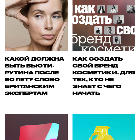
КАКОЙ ДОЛЖНА
КАК СОЗДАТЬ
БЫТЬ БЬЮТИ-
СВОЙ БРЕНД
РУТИНА ПОСЛЕ
КОСМЕТИКИ. ДЛЯ
60 ЛЕТ? СЛОВО
ТЕХ, КТО НЕ
БРИТАНСКИМ
ЗНАЕТ С ЧЕГО
ЭКСПЕРТАМ
НАЧАТЬ