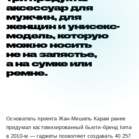
аксессуар для
мужчин, для
женщин и унисекс-
модель, которую
можно носить
не на запястье,
а на сумке или
ремне.
Основатель проекта Жан-Мишель Карам ранее
придумал кастомизированный бьюти-бренд Ioma
в 2010-м — гаджеты позволяют создавать 40 257