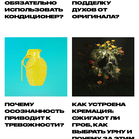
ОБЯЗАТЕЛЬНО
ПОДДЕЛКУ
ИСПОЛЬЗОВАТЬ
ДУХОВ ОТ
КОНДИЦИОНЕР?
ОРИГИНАЛА?
ПОЧЕМУ
КАК УСТРОЕНА
ОСОЗНАННОСТЬ
КРЕМАЦИЯ:
ПРИВОДИТ К
СЖИГАЮТ ЛИ
ТРЕВОЖНОСТИ?
ГРОБ, КАК
ВЫБРАТЬ УРНУ И
ПОЧЕМУ ЗА ЭТИМ