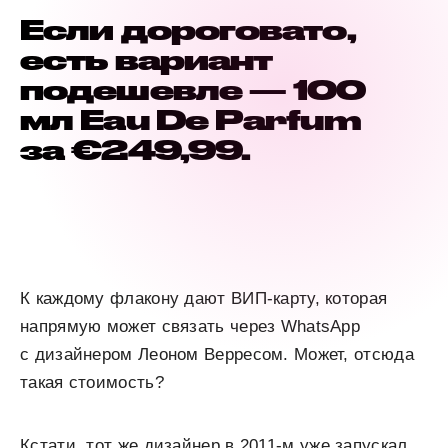
Если дороговато,
есть вариант
подешевле — 100
мл Eau De Parfum
за €249,99.
К каждому флакону дают ВИП-карту, которая
напрямую может связать через WhatsApp
с дизайнером Леоном Верресом. Может, отсюда
такая стоимость?
Кстати, тот же дизайнер в 2011-м уже запускал