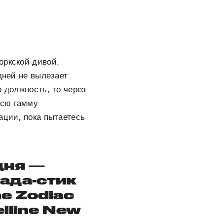
оркской дивой,
дней не вылезает
 должность, то через
всю гамму
ации, пока пытаетесь
дня —
ада-стик
he Zodiac
lline New