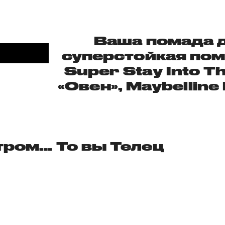
Ваша помада 
суперстойкая пом
Super Stay Into T
«Овен», Maybelline
тром… То вы Телец