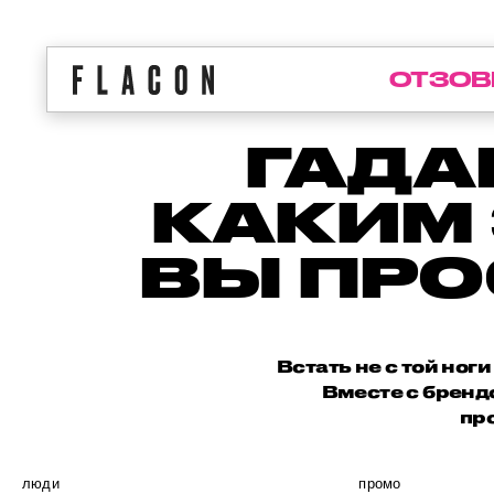
ОТЗОВ
ГАДА
КАКИМ
ВЫ ПРО
Встать не с той ног
Вместе с бренд
пр
люди
промо