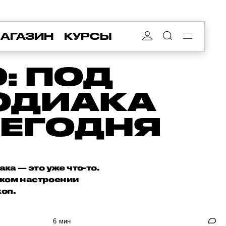
АГАЗИН
КУРСЫ
: ПОД
ОДИАКА
СЕГОДНЯ
ка — это уже что-то.
аком настроении
оп.
6 мин