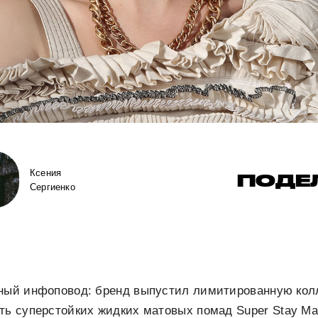
Ксения
ПОДЕ
Сергиенко
сный инфоповод: бренд выпустил лимитированную кол
сть суперстойких жидких матовых помад
Super Stay Ma