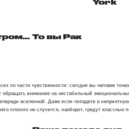
York
тром… То вы Рак
сех по части чувственности: сегодня вы человек тон
ит обращать внимание на нестабильный эмоциональны
 впереди вселенной. Даже если попадете в неприятну
его плохого не случится, наоборот, грядут классные 