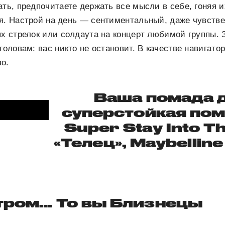
ать, предпочитаете держать все мысли в себе, гоняя 
я. Настрой на день — сентиментальный, даже чувстве
ых стрелок или солдаута на концерт любимой группы. 
головам: вас никто не остановит. В качестве навигато
о.
Ваша помада 
суперстойкая пом
Super Stay Into T
«Телец», Maybellin
утром… То вы Близнецы