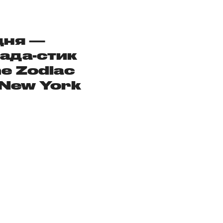
дня —
ада-стик
he Zodiac
 New York