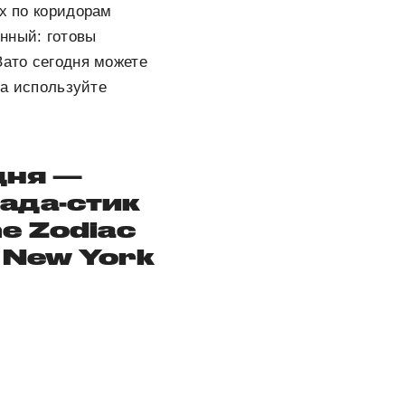
их по коридорам
нный: готовы
Зато сегодня можете
ра используйте
дня —
ада-стик
he Zodiac
e New York