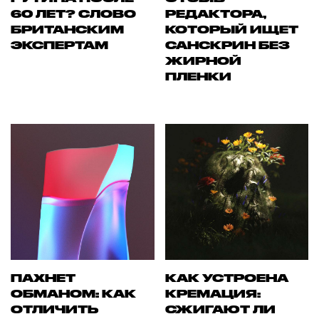
60 ЛЕТ? СЛОВО
РЕДАКТОРА,
БРИТАНСКИМ
КОТОРЫЙ ИЩЕТ
ЭКСПЕРТАМ
САНСКРИН БЕЗ
ЖИРНОЙ
ПЛЕНКИ
ПАХНЕТ
КАК УСТРОЕНА
ОБМАНОМ: КАК
КРЕМАЦИЯ:
ОТЛИЧИТЬ
СЖИГАЮТ ЛИ