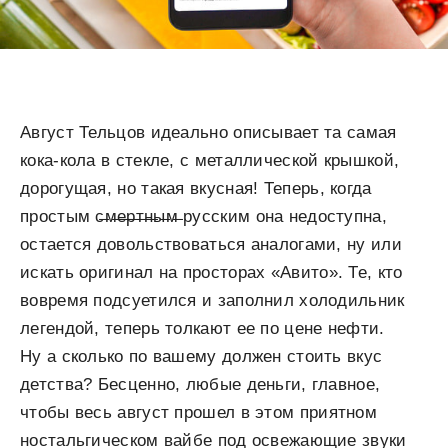
Август Тельцов идеально описывает та самая
кока-кола в стекле, с металлической крышкой,
дорогущая, но такая вкусная! Теперь, когда
простым с̶м̶е̶р̶т̶н̶ы̶м̶ русским она недоступна,
остается довольствоваться аналогами, ну или
искать оригинал на просторах «Авито». Те, кто
вовремя подсуетился и заполнил холодильник
легендой, теперь толкают ее по цене нефти.
Ну а сколько по вашему должен стоить вкус
детства? Бесценно, любые деньги, главное,
чтобы весь август прошел в этом приятном
ностальгическом вайбе под освежающие звуки