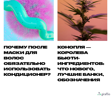
ПОЧЕМУ ПОСЛЕ
КОНОПЛЯ —
МАСКИ ДЛЯ
КОРОЛЕВА
ВОЛОС
БЬЮТИ-
ОБЯЗАТЕЛЬНО
ИНГРЕДИЕНТОВ:
ИСПОЛЬЗОВАТЬ
ЧТО НОВОГО,
КОНДИЦИОНЕР?
ЛУЧШИЕ БАНКИ,
ОБОЗНАЧЕНИЯ