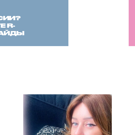
СИИ?
 R-
САЙДЫ