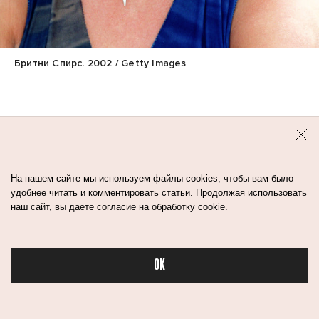
Бритни Спирс. 2002 / Getty Images
Ранние «нулевые» стали декадой гламура.
Обилие розового, стразы, глянцевый блеск для
губ, тонна автозагара, перламутровые тени
На нашем сайте мы используем файлы cookies, чтобы вам было
и тонкие брови — характерные черты того
удобнее читать и комментировать статьи. Продолжая использовать
наш сайт, вы даете согласие на обработку cookie.
времени. Все хотели выглядеть как звезды хип-
хопа и попа Бритни Спирс, Лил Ким, Пэрис
Хилтон, Кристина Агилера.
OK
Бьюти
В 2007 году на экраны вышел сериал
«Сплетница», и у женской половины появились