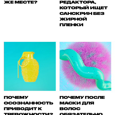
ЖЕ МЕСТЕ?
РЕДАКТОРА,
КОТОРЫЙ ИЩЕТ
САНСКРИН БЕЗ
ЖИРНОЙ
ПЛЕНКИ
ПОЧЕМУ
ПОЧЕМУ ПОСЛЕ
ОСОЗНАННОСТЬ
МАСКИ ДЛЯ
ПРИВОДИТ К
ВОЛОС
ТРЕВОЖНОСТИ?
ОБЯЗАТЕЛЬНО