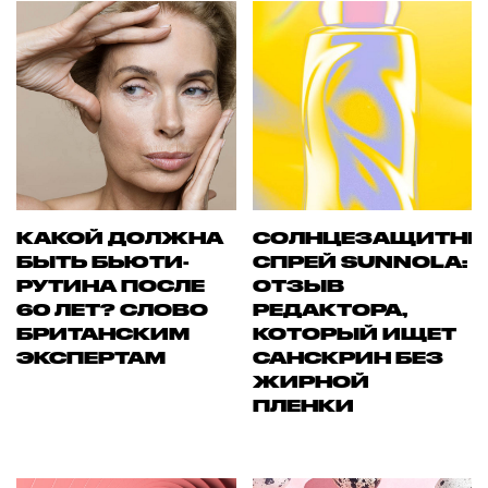
КАКОЙ ДОЛЖНА
СОЛНЦЕЗАЩИТН
БЫТЬ БЬЮТИ-
СПРЕЙ SUNNOLA:
РУТИНА ПОСЛЕ
ОТЗЫВ
60 ЛЕТ? СЛОВО
РЕДАКТОРА,
БРИТАНСКИМ
КОТОРЫЙ ИЩЕТ
ЭКСПЕРТАМ
САНСКРИН БЕЗ
ЖИРНОЙ
ПЛЕНКИ