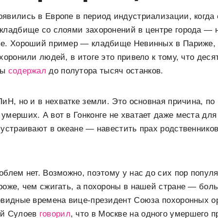
явились в Европе в период индустриализации, когда 
кладбище со слоями захоронений в центре города — 
ие. Хороший пример — кладбище Невинных в Париже, г
 хоронили людей, в итоге это привело к тому, что дес
лы
содержал
до полутора тысяч останков.
ПиН, но и в нехватке земли. Это основная причина, по
умерших. А вот в Гонконге не хватает даже места дл
 устраивают в океане — навестить прах родственнико
облем нет. Возможно, поэтому у нас до сих пор попул
роже, чем сжигать, а похороны в нашей стране — бол
ковидные времена вице-президент Союза похоронных о
ей Сулоев
говорил
, что в Москве на одного умершего 