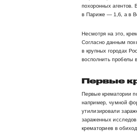
похоронных агентов. В
в Париже — 1,6, а в 
Несмотря на это, кре
Согласно данным пох
в крупных городах Р
восполнить пробелы в
Первые к
Первые крематории по
например, чумной фор
утилизировали зараж
зараженных исследова
крематориев в обиход