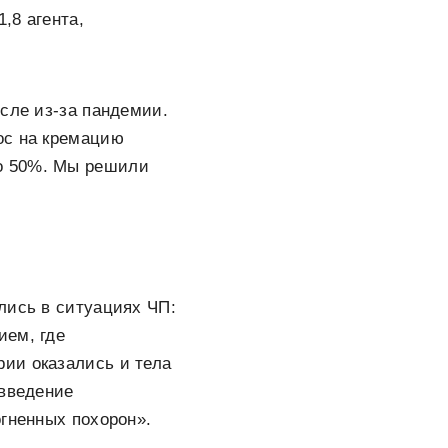
,8 агента,
сле из-за пандемии.
ос на кремацию
до 50%. Мы решили
лись в ситуациях ЧП:
ием, где
ии оказались и тела
 введение
огненных похорон».