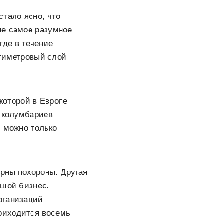
стало ясно, что
не самое разумное
де в течение
ятиметровый слой
 которой в Европе
я колумбариев
в можно только
ярны похороны. Другая
ьшой бизнес.
рганизаций
приходится восемь