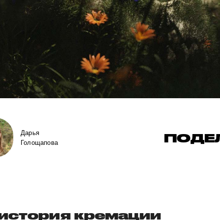
Дарья
ПОДЕ
Голощапова
 история кремации