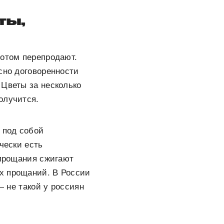
ты,
потом перепродают.
сно договоренности
 Цветы за несколько
олучится.
 под собой
чески есть
 прощания сжигают
х прощаний. В России
— не такой у россиян