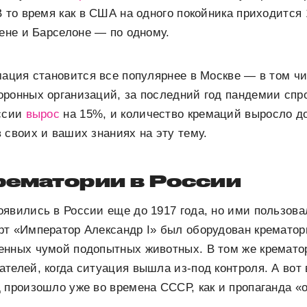
 то время как в США на одного покойника приходится 1
Вене и Барселоне — по одному.
мация становится все популярнее в Москве — в том чи
оронных организаций, за последний год пандемии спр
оссии
вырос
на 15%, и количество кремаций выросло 
 своих и ваших знаниях на эту тему.
рематории в России
явились в России еще до 1917 года, но ими пользова
т «Император Александр I» был оборудован крематор
енных чумой подопытных животных. В том же крематор
телей, когда ситуация вышла из-под контроля. А вот
 произошло уже во времена СССР, как и пропаганда «