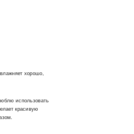
 увлажняет хорошо,
 люблю использовать
 делает красивую
азом.