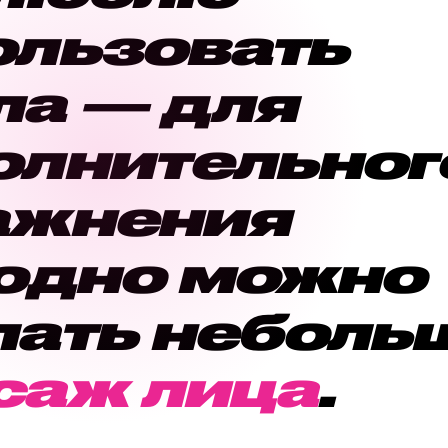
ользовать
ла — для
олнительног
ажнения
аодно можно
лать неболь
саж лица
.