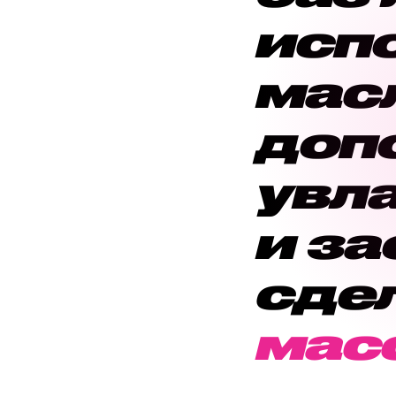
исп
мас
доп
увл
и з
сде
мас