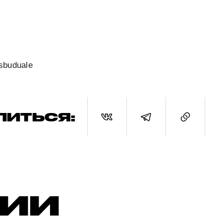
sbuduale
ЛИТЬСЯ:
РИИ