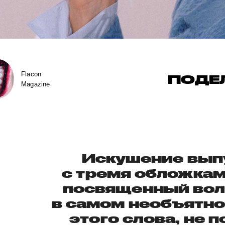
Flacon
ПОДЕ
Magazine
Искушение вып
с тремя обложкам
посвященный во
в самом необъятн
этого слова, не 