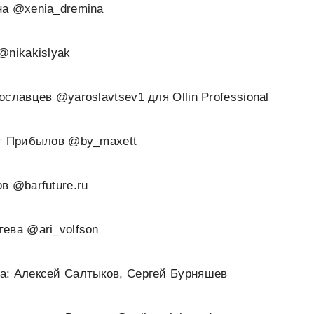
на @xenia_dremina
@nikakislyak
славцев @yaroslavtsev1 для Ollin Professional
тт Прибылов @by_maxett
в @barfuture.ru
ева @ari_volfson
а: Алексей Салтыков, Сергей Бурняшев