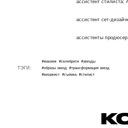
ассистент стилиста: 
ассистент сет-дизай
ассистенты продюсера
#макияж
#селебрити
#звезды
ТЭГИ:
#образы звезд
#трансформация звезд
#визажист
#съемка
#стилист
К