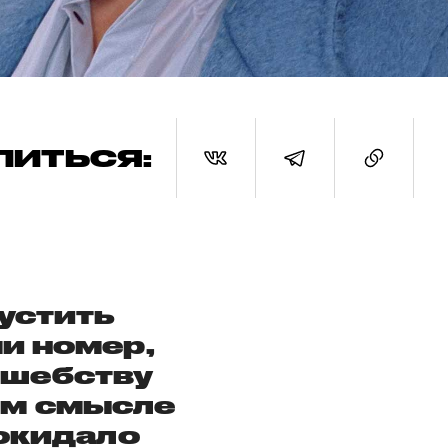
ЛИТЬСЯ:
устить
и номер,
лшебству
ом смысле
покидало