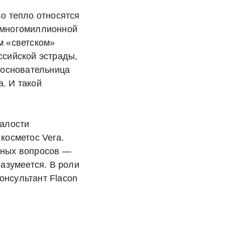
во тепло относятся
 многомиллионной
м «светском»
ссийской эстрады,
и основательница
. И такой
шалости
косметос Vera.
зных вопросов —
разумеется. В роли
онсультант Flacon