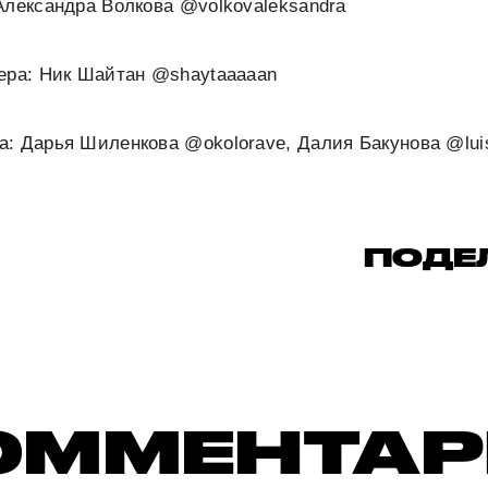
Александра Волкова @volkovaleksandra
нера: Ник Шайтан @shaytaaaaan
: Дарья Шиленкова @okolorave, Далия Бакунова @lui
ПОДЕ
ОММЕНТА