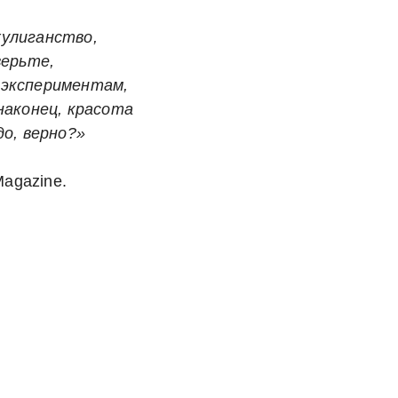
улиганство,
верьте,
 экспериментам,
наконец, красота
до, верно?»
Magazine.