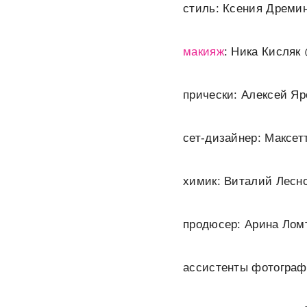
стиль: Ксения Дреми
макияж
: Ника Кисляк 
прически: Алексей Яро
сет-дизайнер: Максе
химик: Виталий Лесно
продюсер: Арина Ломт
ассистенты фотограф