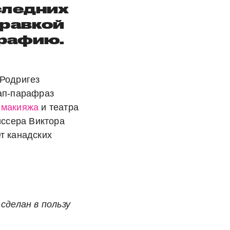
следних
правкой
графию.
Родригез
ап-парафраз
о
макияжа
и театра
иссера Виктора
т канадских
сделан в пользу