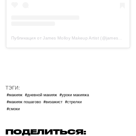
Публикация от James Molloy Makeup Artist (@jamesmolloymakeupartist)
ТЭГИ:
#макияж
#дневной макияж
#уроки макияжа
#макияж пошагово
#визажист
#стрелки
#смоки
ПОДЕЛИТЬСЯ: