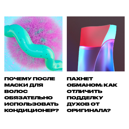
ПОЧЕМУ ПОСЛЕ
ПАХНЕТ
МАСКИ ДЛЯ
ОБМАНОМ: КАК
ВОЛОС
ОТЛИЧИТЬ
ОБЯЗАТЕЛЬНО
ПОДДЕЛКУ
ИСПОЛЬЗОВАТЬ
ДУХОВ ОТ
КОНДИЦИОНЕР?
ОРИГИНАЛА?