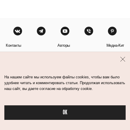
Контакты
Авторы
Медиа-Кит
Пользовательское соглашение
Политика обработки персональных данных
На нашем сайте мы используем файлы cookies, чтобы вам было
удобнее читать и комментировать статьи. Продолжая использовать
наш сайт, вы даете согласие на обработку cookie.
© Flacon 2026. Все права защищены.
OK
Бьюти