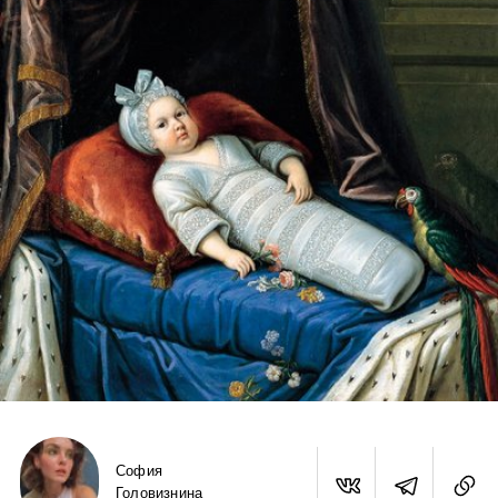
София
Головизнина