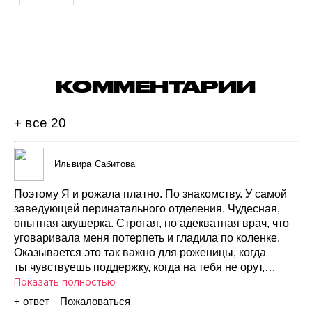
КОММЕНТАРИИ
+ все
20
Ильвира Сабитова
Поэтому
Я и рожала
платно.
По знакомству.
У самой
заведующей
перинатального
отделения.
Чудесная,
опытная
акушерка.
Строгая,
но адекватная
врач,
что
уговаривала
меня
потерпеть
и гладила
по коленке.
Оказывается
это
так
важно
для
роженицы,
когда
ты чувствуешь
поддержку,
когда
на тебя
не орут,
а четко
Показать полностью
говорят,
что
делать…
До сих
пор
благодарна
Богу,
что
так
получилось)))
+ ответ
Пожаловаться
Потому
что
в самый
разгар
родов
у меня
все