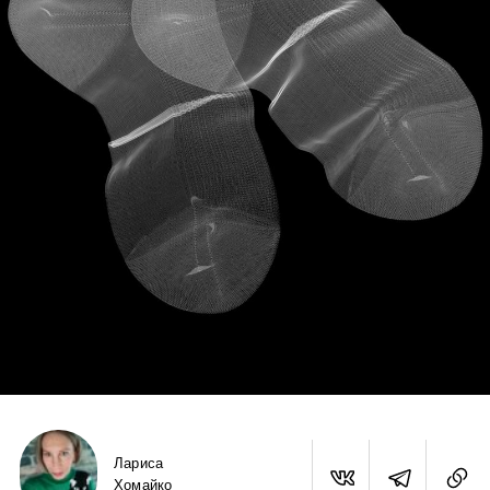
Лариса
Хомайко