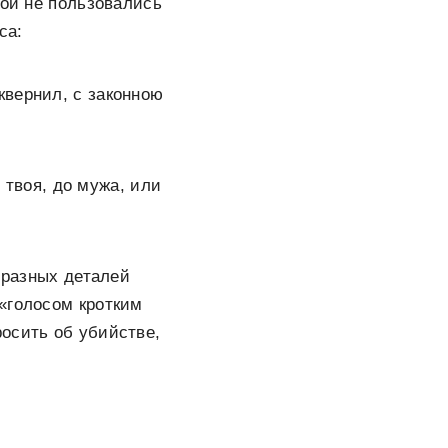
кой не пользовались
са:
квернил, с законною
ь твоя, до мужа, или
 разных деталей
«голосом кротким
осить об убийстве,