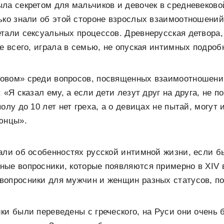
ла секретом для мальчиков и девочек в средневеково
ько знали об этой стороне взрослых взаимоотношений
тали сексуальных процессов. Древнерусская детвора, 
ее всего, играла в семью, не опуская интимных подроб
овом» среди вопросов, посвященных взаимоотношени
 «Я сказал ему, а если дети лезут друг на друга, не п
олу до 10 лет нет греха, а о девицах не пытай, могут
юнцы».
али об особенностях русской интимной жизни, если б
ные вопросники, которые появляются примерно в XIV 
вопросники для мужчин и женщин разных статусов, п
ки были переведены с греческого, на Руси они очень 