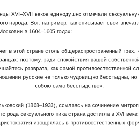
анцы XVI–XVII веков единодушно отмечали сексуальн
ого народа. Вот, например, как описывает свои впечат
осковии в 1604–1605 годах:
яет в этой стране столь общераспространенный грех, ч
транцах: поэтому, ради спокойствия вашей собственной
ушайтесь разврата, как самой противоестественной с
тношении русские не только чудовищно бесстыдны, но
собою само бесстыдство».
ьковский (1868–1933), ссылаясь на сочинение митро
его рода сексуального пика страна достигла в XVI век
 аристократия изощрялась в противоестественных форм