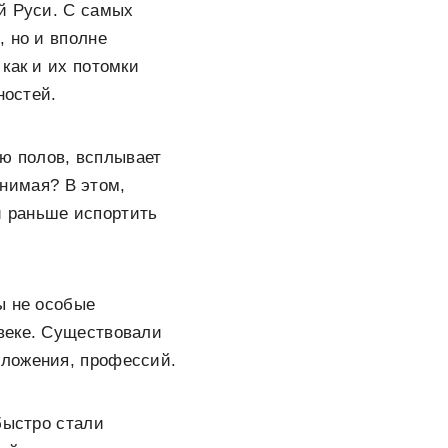
й Руси. С самых
, но и вполне
как и их потомки
ностей.
ю полов, всплывает
онимая? В этом,
 и раньше испортить
ы не особые
веке. Существовали
оложения, профессий.
быстро стали