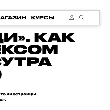
АГАЗИН
КУРСЫ
И». КАК
ЕКСОМ
СУТРА
)
 что иностранцы
а».