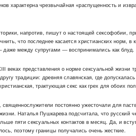
веков характерна чрезвычайная «распущенность и изв
торики, напротив, пишут о настоящей сексофобии, п
очнить, что последнее касается христианских норм, 
— даже между супругами — воспринимались как блуд.
–XIII веках представления о норме сексуальной жизни 
другу традиции: древняя славянская, где допускалас
христианская, трактующая секс как грех для обоих пол
, священнослужители постоянно ужесточали для паст
жизни. Наталья Пушкарева подсчитала, что русский 
ольше пяти сексуальных контактов в месяц. Да, и всту
лось, поэтому границы получались очень жесткие.