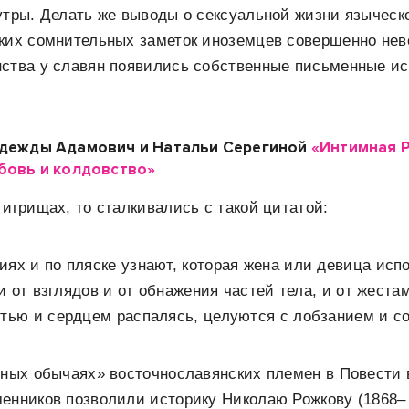
утры. Делать же выводы о сексуальной жизни языческ
ких сомнительных заметок иноземцев совершенно нево
ства у славян появились собственные письменные ис
адежды Адамович и Натальи Серегиной
«Интимная Р
бовь и колдовство»
 игрищах, то сталкивались с такой цитатой:
ях и по пляске узнают, которая жена или девица ис
 от взглядов и от обнажения частей тела, и от жест
тью и сердцем распалясь, целуются с лобзанием и с
иных обычаях» восточнославянских племен в Повести 
енников позволили историку Николаю Рожкову (1868– 