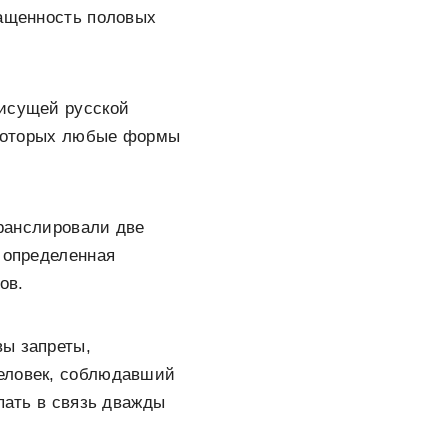
ращенность половых
рисущей русской
в которых любые формы
транслировали две
ь определенная
ов.
вы запреты,
человек, соблюдавший
пать в связь дважды