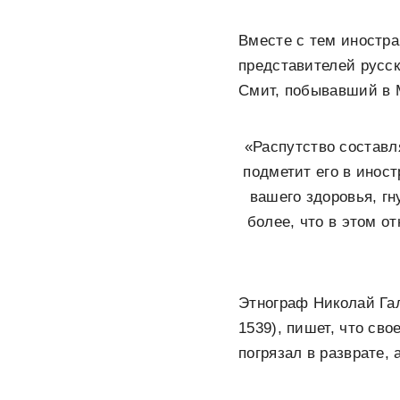
Вместе с тем иностр
представителей русск
Смит, побывавший в М
«Распутство составл
подметит его в инос
вашего здоровья, гн
более, что в этом о
Этнограф Николай Гал
1539), пишет, что сво
погрязал в разврате,