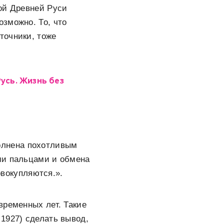
ой Древней Руси
зможно. То, что
точники, тоже
усь. Жизнь без
полнена похотливым
ами пальцами и обмена
овокупляются.».
временных лет. Такие
1927) сделать вывод,