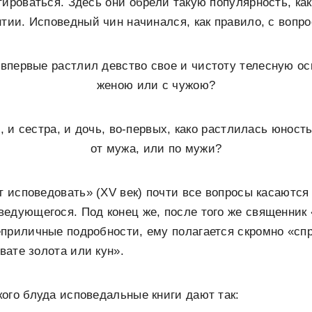
тироваться. Здесь они обрели такую популярность, ка
нтии. Исповедный чин начинался, как правило, с вопро
, впервые растлил девство свое и чистоту телесную ос
женою или с чужою?
, и сестра, и дочь, во-первых, како растлилась юност
от мужа, или по мужи?
ет исповедовать» (XV век) почти все вопросы касаются
едующегося. Под конец же, после того же священник 
приличные подробности, ему полагается скромно «спр
хвате золота или кун».
ого блуда исповедальные книги дают так: