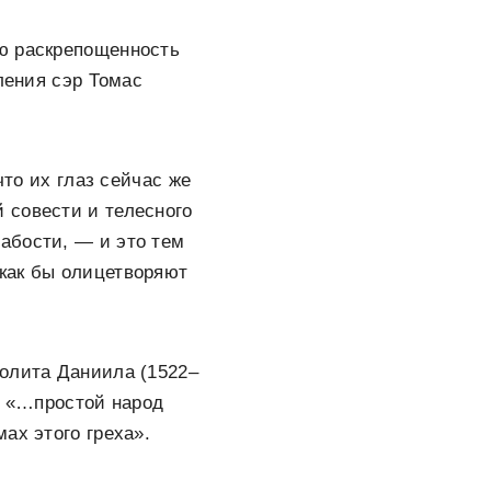
ую раскрепощенность
ления сэр Томас
то их глаз сейчас же
 совести и телесного
лабости, — и это тем
 как бы олицетворяют
полита Даниила (1522–
е: «…простой народ
ах этого греха».