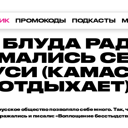
ИК
ПРОМОКОДЫ
ПОДКАСТЫ
М
 БЛУДА РАД
МАЛИСЬ С
УСИ (КАМА
ОТДЫХАЕТ
русское общество позволяло себе много. Так,
ражались и писали: «Воплощение бесстыдств