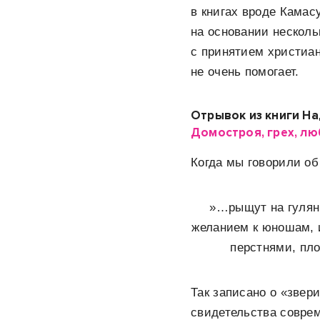
в книгах вроде Камас
на основании несколь
с принятием христиан
не очень помогает.
Отрывок из книги Н
Домостроя, грех, лю
Когда мы говорили об
»…рыщут на гуляни
желанием к юношам, и
перстнями, пло
Так записано о «звер
свидетельства соврем