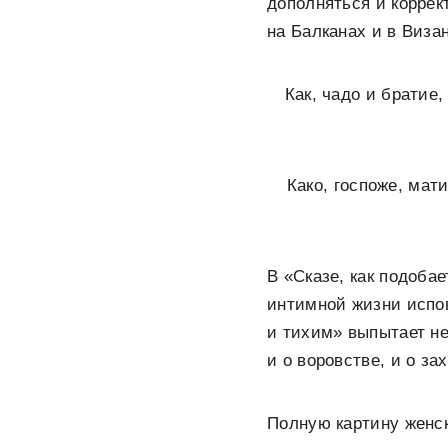
дополняться и коррек
на Балканах и в Виза
Как, чадо и братие
Како, госпоже, мати
В «Сказе, как подоба
интимной жизни испов
и тихим» выпытает не
и о воровстве, и о за
Полную картину женск