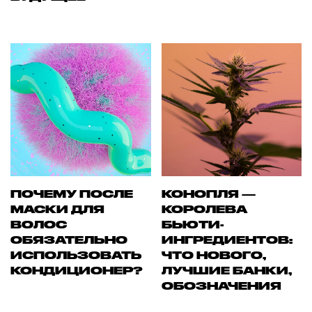
ПОЧЕМУ ПОСЛЕ
КОНОПЛЯ —
МАСКИ ДЛЯ
КОРОЛЕВА
ВОЛОС
БЬЮТИ-
ОБЯЗАТЕЛЬНО
ИНГРЕДИЕНТОВ:
ИСПОЛЬЗОВАТЬ
ЧТО НОВОГО,
КОНДИЦИОНЕР?
ЛУЧШИЕ БАНКИ,
ОБОЗНАЧЕНИЯ