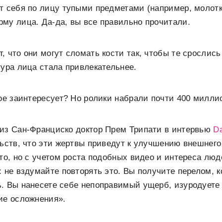
т себя по лицу тупыми предметами (например, молотк
му лица. Да-да, вы все правильно прочитали.
, что они могут сломать кости так, чтобы те срослись
тура лица стала привлекательнее.
кое заинтересует? Но ролики набрали почти 400 милли
 из Сан-Франциско доктор Прем Трипати в интервью
Da
льств, что эти жертвы приведут к улучшению внешнего
это, но с учетом роста подобных видео и интереса люд
: не вздумайте повторять это. Вы получите перелом, 
ь. Вы нанесете себе непоправимый ущерб, изуродуете
ие осложнения».