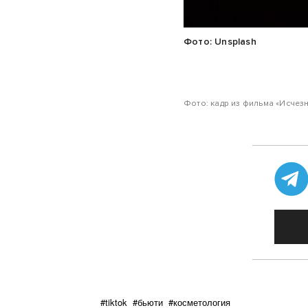
Фото: Unsplash
Фото: кадр из фильма «Исчезн
#tiktok
#бьюти
#косметология