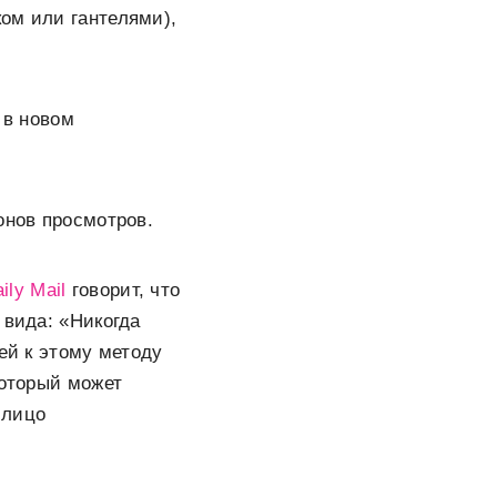
ом или гантелями),
 в новом
онов просмотров.
ily Mail
говорит, что
 вида: «Никогда
ей к этому методу
который может
 лицо