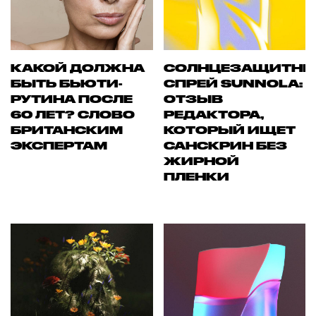
КАКОЙ ДОЛЖНА
СОЛНЦЕЗАЩИТН
БЫТЬ БЬЮТИ-
СПРЕЙ SUNNOLA:
РУТИНА ПОСЛЕ
ОТЗЫВ
60 ЛЕТ? СЛОВО
РЕДАКТОРА,
БРИТАНСКИМ
КОТОРЫЙ ИЩЕТ
ЭКСПЕРТАМ
САНСКРИН БЕЗ
ЖИРНОЙ
ПЛЕНКИ