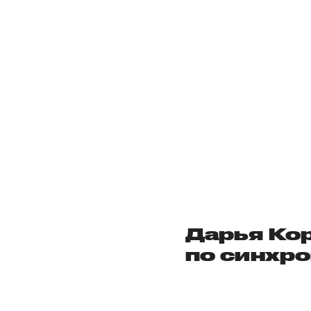
Дарья Ко
по синхр