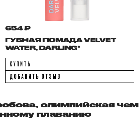
654 ₽
ГУБНАЯ ПОМАДА VELVET
WATER, DARLING*
КУПИТЬ
ДОБАВИТЬ ОТЗЫВ
робова, олимпийская че
онному плаванию