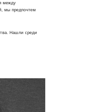
ая между
й, мы предпочтем
ства. Нашли среди