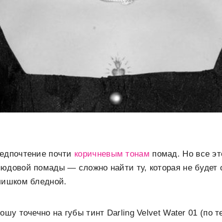
редпочтение почти
коричневым тонам
помад. Но все эт
юдовой помады — сложно найти ту, которая не будет
лишком бледной.
ошу точечно на губы тинт Darling Velvet Water 01 (по т