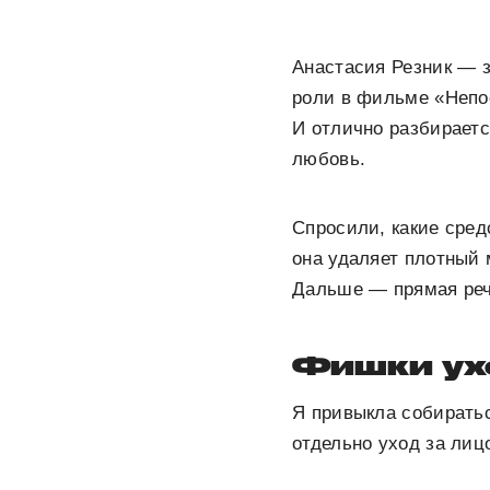
Анастасия Резник — з
роли в фильме «Непос
И отлично разбираетс
любовь.
Спросили, какие сред
она удаляет плотный 
Дальше — прямая реч
Фишки ух
Я привыкла собиратьс
отдельно уход за лиц