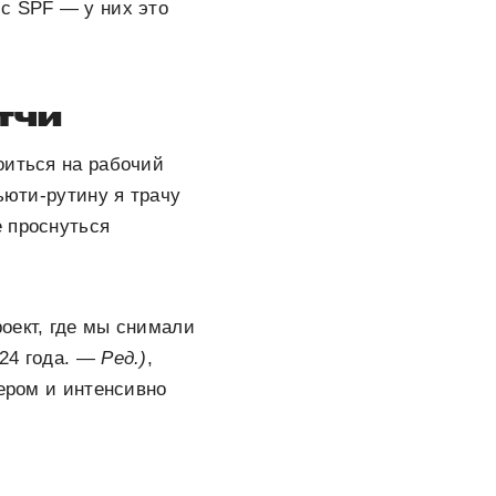
с SPF — у них это
тчи
оиться на рабочий
ьюти-рутину я трачу
е проснуться
оект, где мы снимали
 24 года. —
Ред.)
,
чером и интенсивно