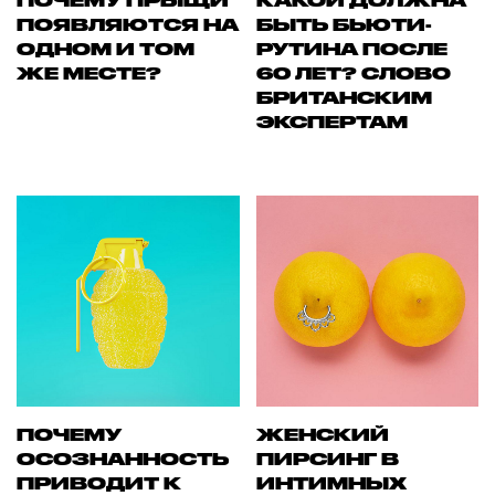
ПОЧЕМУ ПРЫЩИ
КАКОЙ ДОЛЖНА
ПОЯВЛЯЮТСЯ НА
БЫТЬ БЬЮТИ-
ОДНОМ И ТОМ
РУТИНА ПОСЛЕ
ЖЕ МЕСТЕ?
60 ЛЕТ? СЛОВО
БРИТАНСКИМ
ЭКСПЕРТАМ
ПОЧЕМУ
ЖЕНСКИЙ
ОСОЗНАННОСТЬ
ПИРСИНГ В
ПРИВОДИТ К
ИНТИМНЫХ