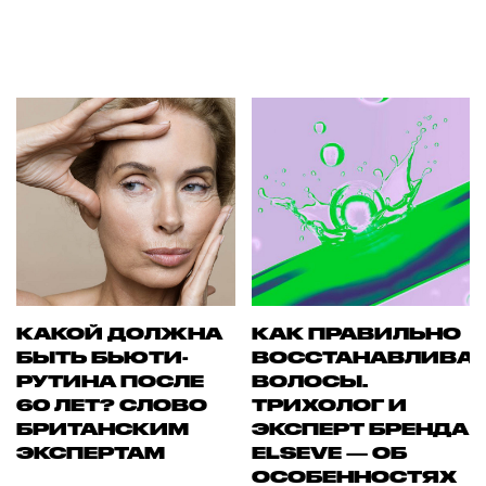
КАКОЙ ДОЛЖНА
КАК ПРАВИЛЬНО
БЫТЬ БЬЮТИ-
ВОССТАНАВЛИВА
РУТИНА ПОСЛЕ
ВОЛОСЫ.
60 ЛЕТ? СЛОВО
ТРИХОЛОГ И
БРИТАНСКИМ
ЭКСПЕРТ БРЕНДА
ЭКСПЕРТАМ
ELSEVE — ОБ
ОСОБЕННОСТЯХ