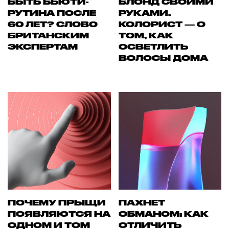
БЫТЬ БЬЮТИ-
БЛОНД СВОИМИ
РУТИНА ПОСЛЕ
РУКАМИ.
60 ЛЕТ? СЛОВО
КОЛОРИСТ — О
БРИТАНСКИМ
ТОМ, КАК
ЭКСПЕРТАМ
ОСВЕТЛИТЬ
ВОЛОСЫ ДОМА
ПОЧЕМУ ПРЫЩИ
ПАХНЕТ
ПОЯВЛЯЮТСЯ НА
ОБМАНОМ: КАК
ОДНОМ И ТОМ
ОТЛИЧИТЬ