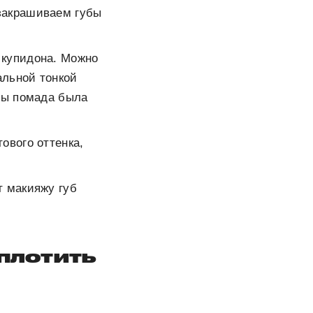
закрашиваем губы
 купидона. Можно
альной тонкой
бы помада была
ового оттенка,
т макияжу губ
оплотить