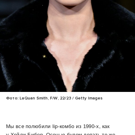
Фото: LaQuan Smith, F/W, 22/23 / Getty Images
Мы все полюбили lip-комбо из 1990-х, как
у Хейли Бибер. Осенью будем делать то же