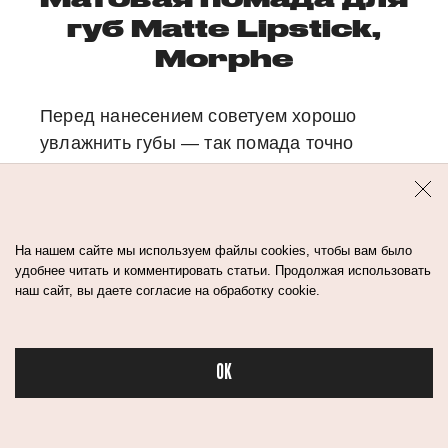
губ Matte Lipstick,
Morphe
Перед нанесением советуем хорошо
увлажнить губы — так помада точно
ляжет ровно и более плотно. Порадовало,
что пигмент не забивается в складки
и уголки губ, хотя немного их стягивает —
с матовыми средствами это неизбежно.
На нашем сайте мы используем файлы cookies, чтобы вам было
удобнее читать и комментировать статьи. Продолжая использовать
В течение дня держится хорошо,
наш сайт, вы даете согласие на обработку cookie.
не съедается, при этом быстро смывается
обычной мицеллярной водой.
OK
За контур
Бьюти