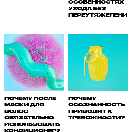
ОСОБЕННОСТЯХ
УХОДА БЕЗ
ПЕРЕУТЯЖЕЛЕНИ
ПОЧЕМУ ПОСЛЕ
ПОЧЕМУ
МАСКИ ДЛЯ
ОСОЗНАННОСТЬ
ВОЛОС
ПРИВОДИТ К
ОБЯЗАТЕЛЬНО
ТРЕВОЖНОСТИ?
ИСПОЛЬЗОВАТЬ
КОНДИЦИОНЕР?