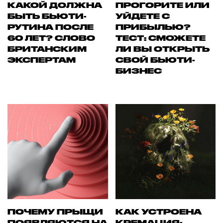
КАКОЙ ДОЛЖНА
ПРОГОРИТЕ ИЛИ
БЫТЬ БЬЮТИ-
УЙДЕТЕ С
РУТИНА ПОСЛЕ
ПРИБЫЛЬЮ?
60 ЛЕТ? СЛОВО
ТЕСТ: СМОЖЕТЕ
БРИТАНСКИМ
ЛИ ВЫ ОТКРЫТЬ
ЭКСПЕРТАМ
СВОЙ БЬЮТИ-
БИЗНЕС
ПОЧЕМУ ПРЫЩИ
КАК УСТРОЕНА
ПОЯВЛЯЮТСЯ НА
КРЕМАЦИЯ: